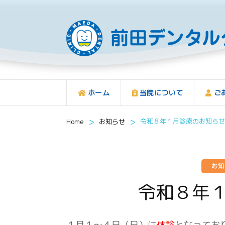
ホーム
当院について
ご
>
>
令和８年１月診療のお知らせ
Home
お知らせ
お
令和８年
１月１～４日（日）は
休診
となってお