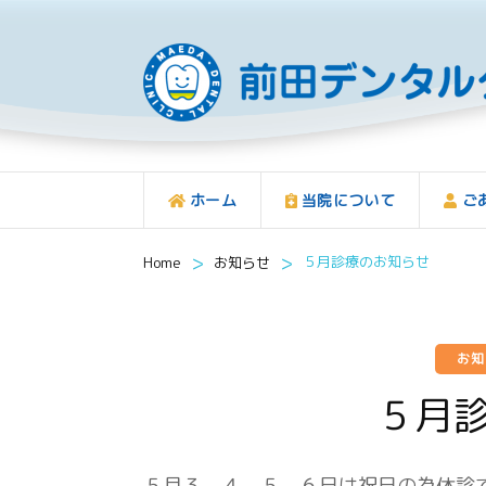
ホーム
当院について
ご
>
>
５月診療のお知らせ
Home
お知らせ
お
５月
５月３，４、５、６日は祝日の為休診