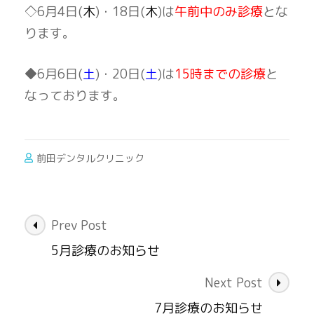
◇6月4日(
木
)・18日(
木
)は
午前中のみ診療
とな
ります。
◆6月6日(
土
)・20日(
土
)は
15時までの診療
と
なっております。
前田デンタルクリニック
Post
Prev Post
Navigation
5月診療のお知らせ
Next Post
7月診療のお知らせ