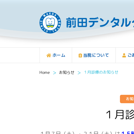
ホーム
当院について
ご
>
>
１月診療のお知らせ
Home
お知らせ
お
１月
１月７日（土）・２１日（土）は
１５