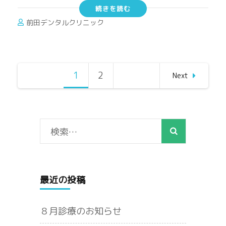
続きを読む
前田デンタルクリニック
投
1
Page
2
Page
Next
稿
の
ペ
ー
検
ジ
索:
送
り
最近の投稿
８月診療のお知らせ